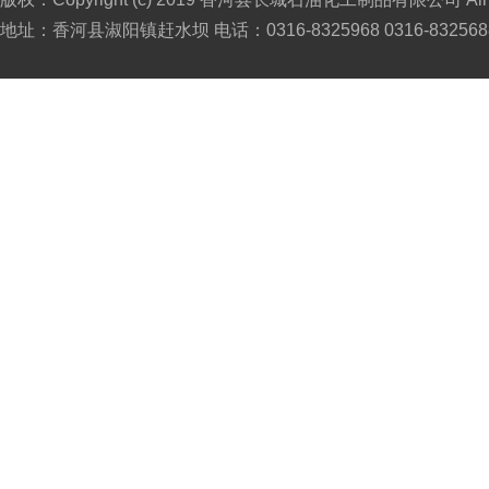
地址：香河县淑阳镇赶水坝 电话：0316-8325968 0316-8325